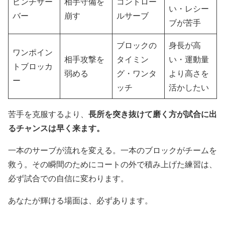
ピンチサー
相手守備を
コントロー
い・レシー
バー
崩す
ルサーブ
ブが苦手
ブロックの
身長が高
ワンポイン
相手攻撃を
タイミン
い・運動量
トブロッカ
弱める
グ・ワンタ
より高さを
ー
ッチ
活かしたい
長所を突き抜けて磨く方が試合に出
苦手を克服するより、
るチャンスは早く来ます。
一本のサーブが流れを変える。一本のブロックがチームを
救う。その瞬間のためにコートの外で積み上げた練習は、
必ず試合での自信に変わります。
あなたが輝ける場面は、必ずあります。