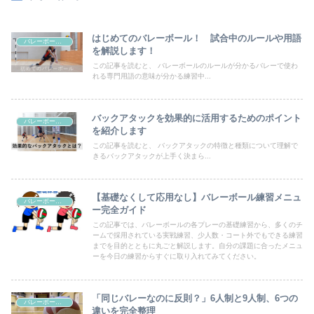
はじめてのバレーボール！ 試合中のルールや用語
バレーボール教室
を解説します！
この記事を読むと、 バレーボールのルールが分かるバレーで使わ
れる専門用語の意味が分かる練習中...
バックアタックを効果的に活用するためのポイント
バレーボール教室
を紹介します
この記事を読むと、 バックアタックの特徴と種類について理解で
きるバックアタックが上手く決まら...
【基礎なくして応用なし】バレーボール練習メニュ
バレーボール教室
ー完全ガイド
この記事では、バレーボールの各プレーの基礎練習から、多くのチ
ームで採用されている実戦練習、少人数・コート外でもできる練習
までを目的とともに丸ごと解説します。自分の課題に合ったメニュ
ーを今日の練習からすぐに取り入れてみてください。
「同じバレーなのに反則？」6人制と9人制、6つの
バレーボール教室
違いを完全整理