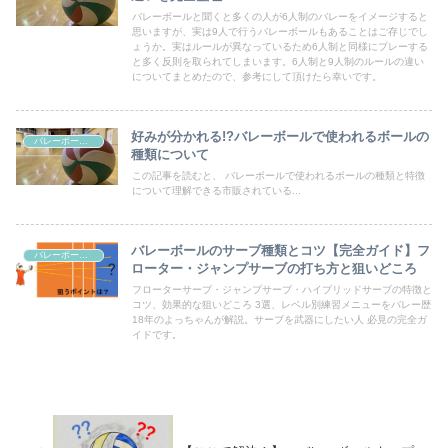
バレーボールと聞くと多くの人が6人制のバレーをイメージすると
思いますが、実は9人で行うバレーボールもあることはご存じでし
ょうか。実はルールが異なっているため6人制と同様にプレーする
と多く反則を取られてしまいます。6人制と9人制のルールの違い
についてまとめたので、参考にして頂けたら幸いです。
好みが分かれる!?バレーボールで使われるボールの
バレーボール教室
種類について
この記事を読むと、 バレーボールで使われるボールの種類と特徴
について理解できる市販されている...
バレーボールのサーブ種類とコツ【完全ガイド】フ
バレーボール教室
ローター・ジャンプサーブの打ち方と狙いどころ
フローターサーブ・ジャンプサーブ・ハイブリッドサーブの特徴と
コツ、効果的な狙いどころ 3選、レベル別練習メニューをバレー歴
18年のよっちゃんが解説。サーブを武器にしたい人 必見の完全ガ
イドです。