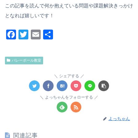
この記事を読んで何か抱えている問題や課題解決きっかけ
となれば嬉しいです！
F
T
E
共
a
wi
m
有
c
tt
ail
バレーボール教室
e
er
b
シェアする
o
o
よっちゃんをフォローする
k
よっちゃん
関連記事